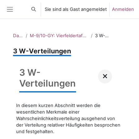
Zum Hauptinhalt
Sie sind als Gast angemeldet
Anmelden
Sucheingabe umschalten
Website-Übersicht
Dashboard
M-9/10-GY: Vierfeldertafel und bedingte Wahrscheinlichkeiten_2
3 W-Verteilungen
3 W-Verteilungen
3 W-
Verteilungen
In diesem kurzen Abschnitt werden die
wesentlichen Merkmale einer
Wahrscheinlichkeitsverteilung ausgehend von
der Verteilung relativer Häufigkeiten besprochen
und festgehalten.