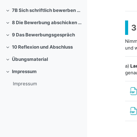
Einklappen
7B Sich schriftlich bewerben – Das Anschreiben planen und schreiben
Einklappen
8 Die Bewerbung abschicken / Bewerbungsformulare ausfüllen
Einklappen
9 Das Bewerbungsgespräch
Einklappen
Nimm 
10 Reflexion und Abschluss
und w
Einklappen
Übungsmaterial
Einklappen
a)
La
Impressum
gena
Einklappen
Impressum