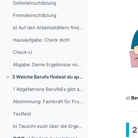
Selbsteinschätzung
Fremdeinschätzung
b) Auf den Arbeitsblättern findet ihr zwei Skalen....
Hausaufgabe: Check dich!
Check-U
Abgabe: Deine Ergebnisse von Check-U
3 Welche Berufe findest du spannend?
Einklappen
1 Abgefahrene BerufeEs gibt auch weniger bekannte ...
c)
Be
Abstimmung: Fachkraft für Fruchtsafttechnik? Cool oder auf gar keinen Fall?!
Textfeld
b) Tauscht euch über die Ergebnisse der Abstimmung...
2