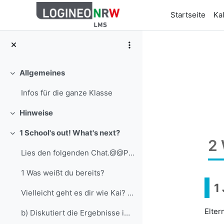
Zum Hauptinhalt
Startseite
Ka
Allgemeines
Einklappen
Infos für die ganze Klasse
Hinweise
Einklappen
1 School's out! What's next?
Einklappen
2 
Lies den folgenden Chat.@@PLUGINFILE@@/column-3776...
1 Was weißt du bereits?
1
Vielleicht geht es dir wie Kai? Oder hast du schon...
Elter
b) Diskutiert die Ergebnisse im Plenum.