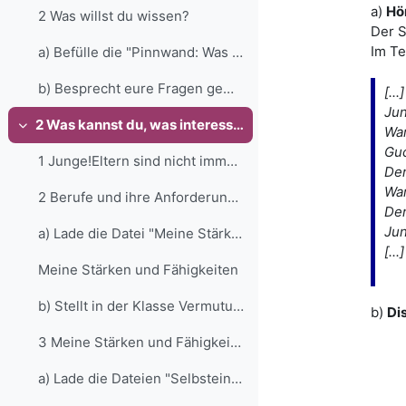
a)
Hö
2 Was willst du wissen?
Der S
Im Te
a) Befülle die "Pinnwand: Was wir wissen und wisse...
b) Besprecht eure Fragen gemeinsam im Plenum.&nbsp...
[...]
Ju
2 Was kannst du, was interessiert dich?
War
Einklappen
Guc
1 Junge!Eltern sind nicht immer glücklich mit dem,...
Der
War
2 Berufe und ihre AnforderungenJeder Mensch macht ...
Der
Ju
a) Lade die Datei "Meine Stärken und Fähigkeiten" ...
[...]
Meine Stärken und Fähigkeiten
b) Stellt in der Klasse Vermutungen darüber an, we...
b)
Di
3 Meine Stärken und FähigkeitenNimm jetzt deine St...
a) Lade die Dateien "Selbsteinschätzung" und "Frem...