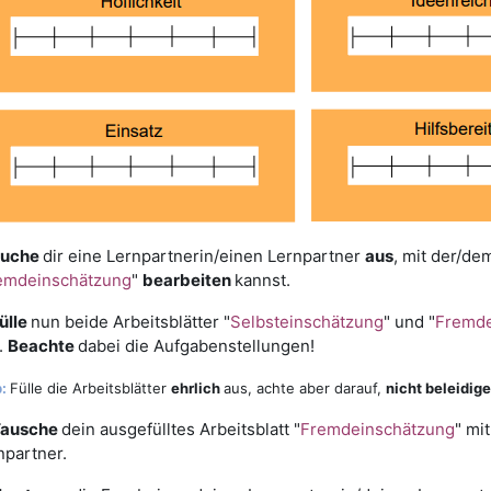
uche
dir eine Lernpartnerin/einen Lernpartner
aus
, mit der/de
emdeinschätzung
"
bearbeiten
kannst.
ülle
nun beide Arbeitsblätter "
Selbsteinschätzung
" und "
Fremde
.
Beachte
dabei die Aufgabenstellungen!
:
Fülle die Arbeitsblätter
ehrlich
aus, achte aber darauf,
nicht beleidig
ausche
dein ausgefülltes Arbeitsblatt "
Fremdeinschätzung
" mi
npartner.