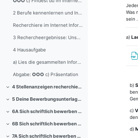
✪✪✪ c) Findest du im Internet weitere außergewöhnl...
Jeder
Was m
2 Berufe kennenlernen und Informationen recherchie...
sein 
Recherchiere im Internet Informationen zu mindeste...
a)
La
3 Rechercheergebnisse: Unsere Berufea) Notiere dei...
4 Hausaufgabe
a) Lies die gesammelten Informationen an der Pinnw...
Abgabe: ✪✪✪ c) Präsentation
b)
S
4 Stellenanzeigen recherchieren und verstehen
Einklappen
ben
Gem
5 Deine Bewerbungsunterlagen
Einklappen
c)
V
6A Sich schriftlich bewerben – Der Lebenslauf
Einklappen
den
6B Sich schriftlich bewerben – Das Bewerbungsfoto
Einklappen
d)
M
7A Sich schriftlich bewerben – Das Anschreiben