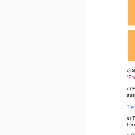
c)
S
"
Fr
d)
F
aus
Tipp
e)
T
Ler