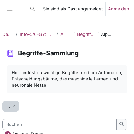
Zum Hauptinhalt
Sie sind als Gast angemeldet
Anmelden
Sucheingabe umschalten
Website-Übersicht
Dashboard
Info-5/6-GY: Maschinelles Lernen_2
Allgemeines
Begriffe-Sammlung
Alphabetisch
Begriffe-Sammlung
Abschlussbedingungen
Hier findest du wichtige Begriffe rund um Automaten,
Entscheidungsbäume, das maschinelle Lernen und
neuronale Netze.
Einträge exportieren
...
Suchen
Such
Volltext-Suche