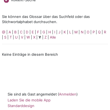
Sie können das Glossar über das Suchfeld oder das
Stichwortalphabet durchsuchen.
@
|
A
|
B
|
C
|
D
|
E
|
F
|
G
|
H
|
I
|
J
|
K
|
L
|
M
|
N
|
O
|
P
|
Q
|
R
|
S
|
T
|
U
|
V
|
W
|
X
|
Y
|
Z
|
Alle
Keine Einträge in diesem Bereich
Sie sind als Gast angemeldet (
Anmelden
)
Laden Sie die mobile App
Standarddesign