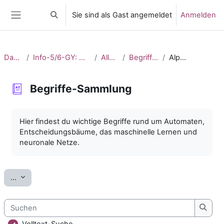
Zum Hauptinhalt
Sie sind als Gast angemeldet
Anmelden
Sucheingabe umschalten
Website-Übersicht
Dashboard
Info-5/6-GY: Maschinelles Lernen_2
Allgemeines
Begriffe-Sammlung
Alphabetisch
Begriffe-Sammlung
Abschlussbedingungen
Hier findest du wichtige Begriffe rund um Automaten,
Entscheidungsbäume, das maschinelle Lernen und
neuronale Netze.
Einträge exportieren
...
Suchen
Such
Volltext-Suche