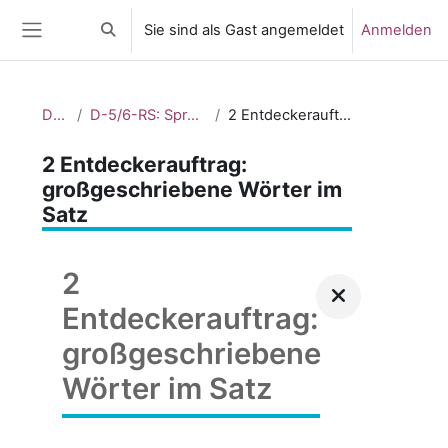
Zum Hauptinhalt
Sie sind als Gast angemeldet
Anmelden
Sucheingabe umschalten
Website-Übersicht
Dashboard
D-5/6-RS: Sprachliche Zweifelsfälle untersuchen_2
2 Entdeckerauftrag: großgeschriebene Wörter im Satz
2 Entdeckerauftrag:
großgeschriebene Wörter im
Satz
2
Entdeckerauftrag:
großgeschriebene
Wörter im Satz